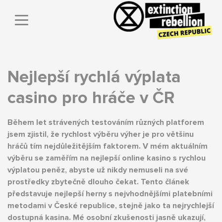
Nejlepší rychlá výplata
casino pro hráče v ČR
Během let strávených testováním různých platforem
jsem zjistil, že rychlost výběru výher je pro většinu
hráčů tím nejdůležitějším faktorem. V mém aktuálním
výběru se zaměřím na nejlepší online kasino s rychlou
výplatou peněz, abyste už nikdy nemuseli na své
prostředky zbytečně dlouho čekat. Tento článek
představuje nejlepší herny s nejvhodnějšími platebními
metodami v České republice, stejně jako ta nejrychlejší
dostupná kasina. Mé osobní zkušenosti jasně ukazují,