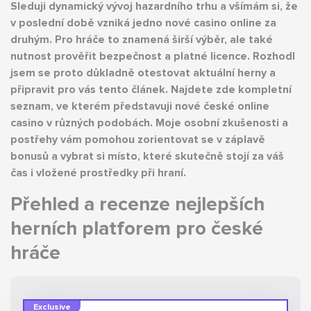
Sleduji dynamický vývoj hazardního trhu a všímám si, že
v poslední době vzniká jedno nové casino online za
druhým. Pro hráče to znamená širší výběr, ale také
nutnost prověřit bezpečnost a platné licence. Rozhodl
jsem se proto důkladně otestovat aktuální herny a
připravit pro vás tento článek. Najdete zde kompletní
seznam, ve kterém představuji nové české online
casino v různých podobách. Moje osobní zkušenosti a
postřehy vám pomohou zorientovat se v záplavě
bonusů a vybrat si místo, které skutečně stojí za váš
čas i vložené prostředky při hraní.
Přehled a recenze nejlepších
herních platforem pro české
hráče
Exclusive