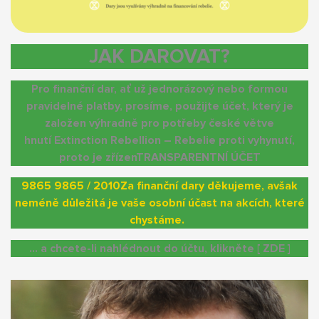
JAK DAROVAT?
Pro finanční dar, ať už jednorázový nebo formou
pravidelné platby, prosíme, použijte účet, který je
založen výhradně pro potřeby české větve
hnutí Extinction Rebellion – Rebelie proti vyhynutí,
proto je zřízen
TRANSPARENTNÍ ÚČET
9865 9865 / 2010
Za finanční dary děkujeme, avšak
neméně důležitá je vaše osobní účast na akcích, které
chystáme.
…
a chcete-li nahlédnout do účtu, klikněte [ ZDE ]